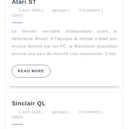
Atari
Atari ST
ST
1
georges
1 avril 2005
|
georges
|
0 Comment
|
avril
10h57
2005
Le dernier véritable indépendant avant la
déferlante Wintel. A l’époque le monde n’était pas
encore dominé par les PC, le Macintosh possédait
encore une part de marché très importante. C’est
READ
READ MORE
MORE
Sinclair
Sinclair QL
QL
1
georges
1 avril 2005
|
georges
|
0 Comment
|
avril
10h25
2005