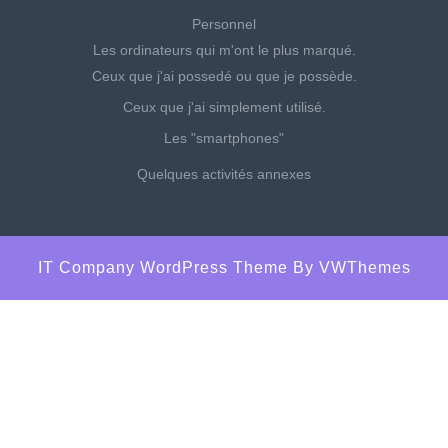
Personnel
Les ordinateurs qui m'ont le plus marqué.
Ceux que j'ai possedé ou que je possède.
Ceux que j'ai simplement utilisé.
Les "smartphones"
Quelques activités annexes
IT Company WordPress Theme
By VWThemes
Scroll
Up