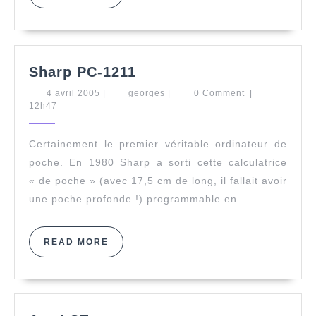
MORE
Sharp
Sharp PC-1211
PC-
4
georges
4 avril 2005
|
georges
|
0 Comment
|
1211
avril
12h47
2005
Certainement le premier véritable ordinateur de
poche. En 1980 Sharp a sorti cette calculatrice
« de poche » (avec 17,5 cm de long, il fallait avoir
une poche profonde !) programmable en
READ
READ MORE
MORE