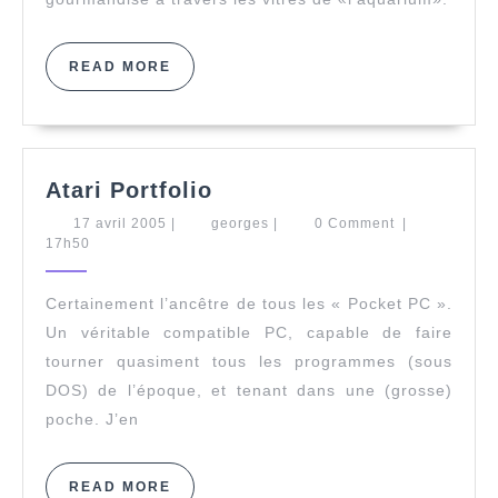
READ
READ MORE
MORE
Atari
Atari Portfolio
Portfolio
17
georges
17 avril 2005
|
georges
|
0 Comment
|
avril
17h50
2005
Certainement l’ancêtre de tous les « Pocket PC ».
Un véritable compatible PC, capable de faire
tourner quasiment tous les programmes (sous
DOS) de l’époque, et tenant dans une (grosse)
poche. J’en
READ
READ MORE