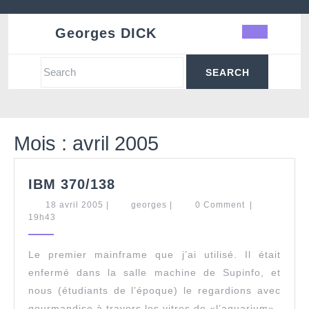
Skip
to
Georges DICK
Ope
content
Butt
Search
for:
Mois :
avril 2005
IBM
IBM 370/138
370/138
18
georges
18 avril 2005
|
georges
|
0 Comment
|
avril
19h43
2005
Le premier mainframe que j’ai utilisé. Il était
enfermé dans la salle machine de Supinfo, et
nous (étudiants de l’époque) le regardions avec
gourmandise à travers les vitres de «l’aquarium».