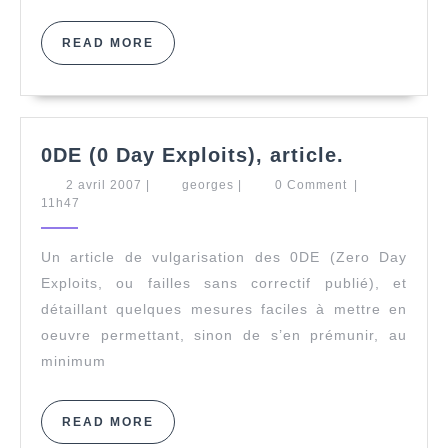
READ
READ MORE
MORE
0DE
0DE (0 Day Exploits), article.
(0
2
georges
2 avril 2007
|
georges
|
0 Comment
|
Day
avril
11h47
Exploits),
2007
article.
Un article de vulgarisation des 0DE (Zero Day
Exploits, ou failles sans correctif publié), et
détaillant quelques mesures faciles à mettre en
oeuvre permettant, sinon de s’en prémunir, au
minimum
READ
READ MORE
MORE