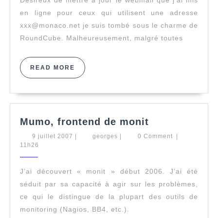
Désireux de mettre à jour le webmail que j’ai mis
en ligne pour ceux qui utilisent une adresse
xxx@monaco.net je suis tombé sous le charme de
RoundCube. Malheureusement, malgré toutes
READ
READ MORE
MORE
Mumo,
Mumo, frontend de monit
frontend
9
georges
9 juillet 2007
|
georges
|
0 Comment
|
de
juillet
11h26
monit
2007
J’ai découvert « monit » début 2006. J’ai été
séduit par sa capacité à agir sur les problèmes,
ce qui le distingue de la plupart des outils de
monitoring (Nagios, BB4, etc.).