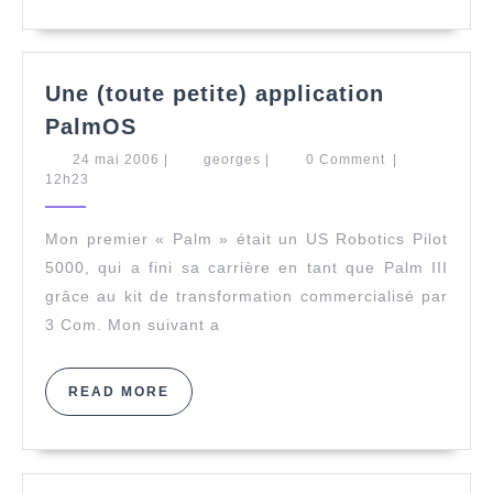
Une (toute petite) application
Une
PalmOS
(toute
24
georges
24 mai 2006
|
georges
|
0 Comment
|
petite)
mai
12h23
application
2006
PalmOS
Mon premier « Palm » était un US Robotics Pilot
5000, qui a fini sa carrière en tant que Palm III
grâce au kit de transformation commercialisé par
3 Com. Mon suivant a
READ
READ MORE
MORE