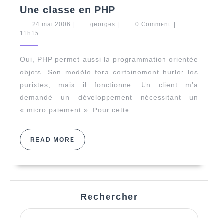
Une
Une classe en PHP
classe
24
georges
24 mai 2006
|
georges
|
0 Comment
|
en
mai
11h15
PHP
2006
Oui, PHP permet aussi la programmation orientée
objets. Son modèle fera certainement hurler les
puristes, mais il fonctionne. Un client m’a
demandé un développement nécessitant un
« micro paiement ». Pour cette
READ
READ MORE
MORE
Rechercher