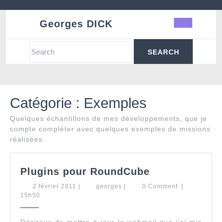
Skip
to
Georges DICK
Ope
content
Butt
Search
for:
Catégorie :
Exemples
Quelques échantillons de mes développements, que je
compte compléter avec quelques exemples de missions
réalisées.
Plugins
Plugins pour RoundCube
pour
2
georges
2 février 2011
|
georges
|
0 Comment
|
RoundCube
février
15h50
2011