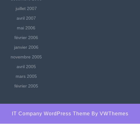
juillet 2007
avril 2007
mai 2006
février 2006
janvier 2006
novembre 2005
avril 2005
mars 2005
février 2005
IT Company WordPress Theme
By VWThemes
Scroll
Up