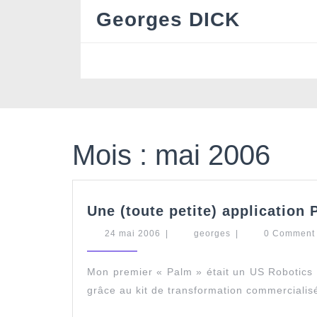
Skip
Georges DICK
to
content
Mois :
mai 2006
Une (toute petite) application
24
georges
24 mai 2006
|
georges
|
0 Commen
mai
2006
Mon premier « Palm » était un US Robotics Pi
grâce au kit de transformation commerciali