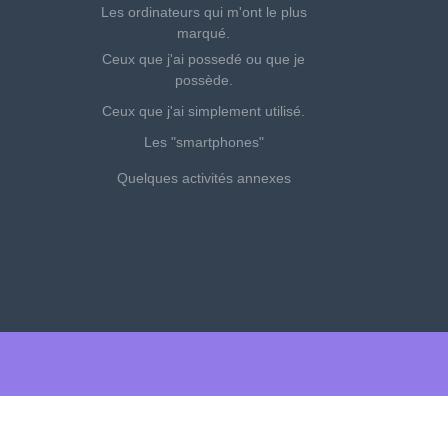
Les ordinateurs qui m'ont le plus
marqué.
Ceux que j'ai possedé ou que je
possède.
Ceux que j'ai simplement utilisé.
Les "smartphones"
Quelques activités annexes