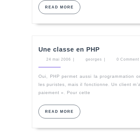
READ
READ MORE
MORE
Une
Une classe en PHP
classe
24
georges
24 mai 2006
|
georges
en
|
0 Commen
mai
PHP
2006
Oui, PHP permet aussi la programmation or
les puristes, mais il fonctionne. Un client
paiement ». Pour cette
READ
READ MORE
MORE