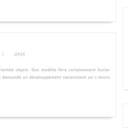
t
|
11h15
ientée objets. Son modèle fera certainement hurler
 m’a demandé un développement nécessitant un « micro