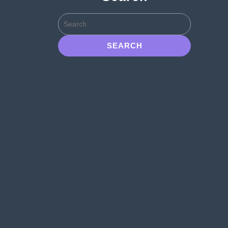
Search
for: