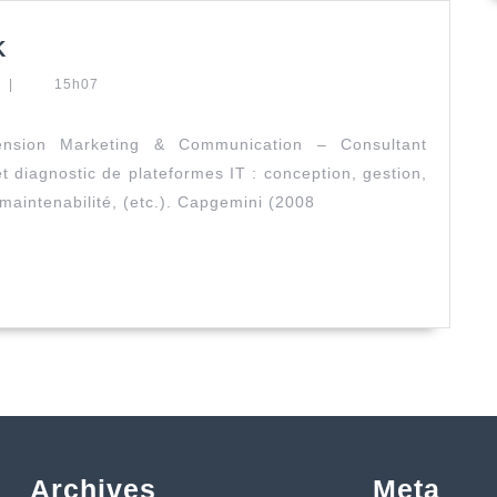
Curriculum
K
Vitae
t
Georges
|
15h07
DICK
ion Marketing & Communication – Consultant
t diagnostic de plateformes IT : conception, gestion,
maintenabilité, (etc.). Capgemini (2008
Archives
Meta