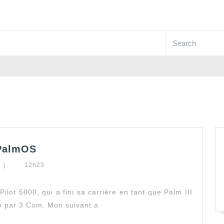
Search
for:
Une
 PalmOS
(toute
t
|
12h23
petite)
application
PalmOS
lot 5000, qui a fini sa carrière en tant que Palm III
sé par 3 Com. Mon suivant a