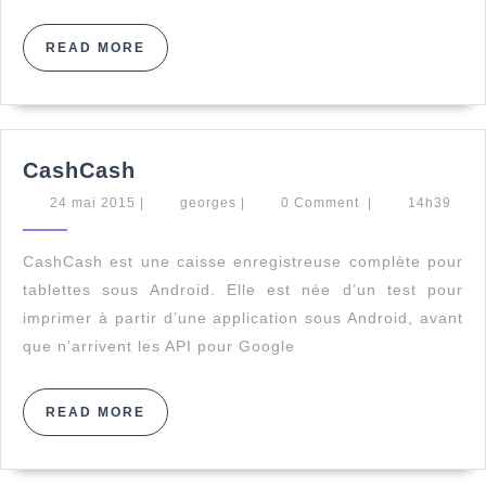
READ
READ MORE
MORE
CashCash
CashCash
24
georges
24 mai 2015
|
georges
|
0 Comment
|
14h39
mai
2015
CashCash est une caisse enregistreuse complète pour
tablettes sous Android. Elle est née d’un test pour
imprimer à partir d’une application sous Android, avant
que n’arrivent les API pour Google
READ
READ MORE
MORE