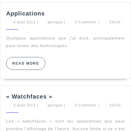
Applications
Applications
4
georges
4 août 2013
|
georges
|
0 Comment
|
15h24
août
2013
Quelques applications que j’ai écrit, principalement
pour tester des technologies.
READ
READ MORE
MORE
« Watchfaces »
« Watchfaces »
4
georges
4 août 2013
|
georges
|
0 Comment
|
15h10
août
2013
Les « watchfaces » sont les apparences que peut
prendre l’affichage de l’heure. Aucune limite si ce n’est