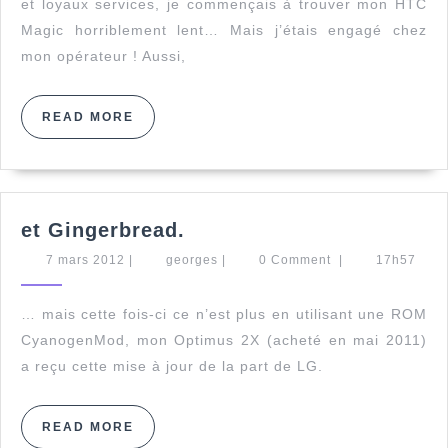
et loyaux services, je commençais à trouver mon HTC
Magic horriblement lent… Mais j’étais engagé chez
mon opérateur ! Aussi,
READ
READ MORE
MORE
et
et Gingerbread.
Gingerbread.
7
georges
7 mars 2012
|
georges
|
0 Comment
|
17h57
mars
2012
… mais cette fois-ci ce n’est plus en utilisant une ROM
CyanogenMod, mon Optimus 2X (acheté en mai 2011)
a reçu cette mise à jour de la part de LG.
READ
READ MORE
MORE