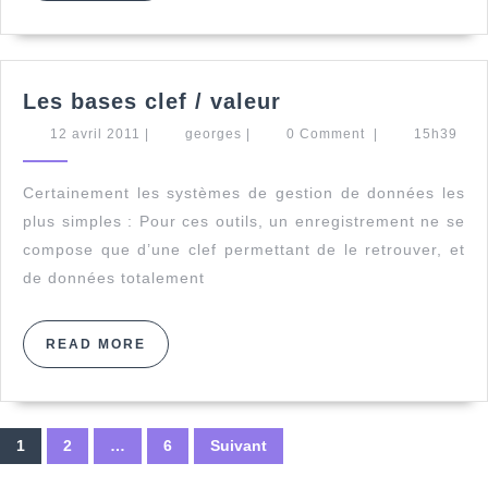
Les
Les bases clef / valeur
bases
12
georges
12 avril 2011
|
georges
|
0 Comment
|
15h39
clef
avril
/
2011
Certainement les systèmes de gestion de données les
valeur
plus simples : Pour ces outils, un enregistrement ne se
compose que d’une clef permettant de le retrouver, et
de données totalement
READ
READ MORE
MORE
Pagination
1
2
…
6
Suivant
des