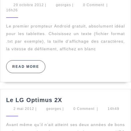
Prompteur
29
georges
29 octobre 2012
|
georges
|
0 Comment
|
octobre
16h26
2012
Le premier prompteur Android gratuit, absolument idéal
pour les tablettes. Choisissez un texte (fichier format
.txt par exemple), la taille d’affichage des caractères,
la vitesse de défilement, affichez en blanc
READ
READ MORE
MORE
Le
Le LG Optimus 2X
LG
2
georges
2 mai 2012
|
georges
|
0 Comment
|
14h49
Optimus
mai
2X
2012
Avant même qu’il n’ait atteint ses deux années de bons