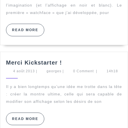
l’imagination (et l’affichage en noir et blanc). Le
première « watchface » que j’ai développée, pour
READ
READ MORE
MORE
Merci
Merci Kickstarter !
Kickstarter
4
georges
4 août 2013
|
georges
|
0 Comment
|
14h18
!
août
2013
Il y a bien longtemps qu’une idée me trotte dans la tête
: créer la montre ultime, celle qui sera capable de
modifier son affichage selon les désirs de son
READ
READ MORE
MORE