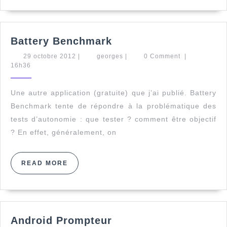
Battery
Battery Benchmark
Benchmark
29
georges
29 octobre 2012
|
georges
|
0 Comment
|
octobre
16h36
2012
Une autre application (gratuite) que j’ai publié. Battery
Benchmark tente de répondre à la problématique des
tests d’autonomie : que tester ? comment être objectif
? En effet, généralement, on
READ
READ MORE
MORE
Android
Android Prompteur