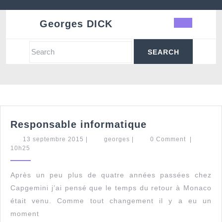
Skip
to
Georges DICK
Ope
content
Butt
Search
for:
Responsable
Responsable informatique
informatique
13
georges
13 septembre 2015
|
georges
|
0 Comment
|
septembre
10h25
2015
Après un peu plus de quatre années passées chez
Capgemini j’ai pensé que le temps du retour à Monaco
était venu. Comme tout changement il y a eu un
moment