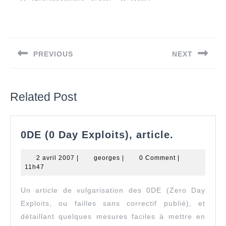
Navigation
de
PREVIOUS
NEXT
l’article
Previous
Next
post:
post:
Related Post
0DE
0DE (0 Day Exploits), article.
(0
Day
2
georges
2 avril 2007
|
georges
|
0 Comment
|
Exploits),
avril
11h47
2007
article.
Un article de vulgarisation des 0DE (Zero Day
Exploits, ou failles sans correctif publié), et
détaillant quelques mesures faciles à mettre en