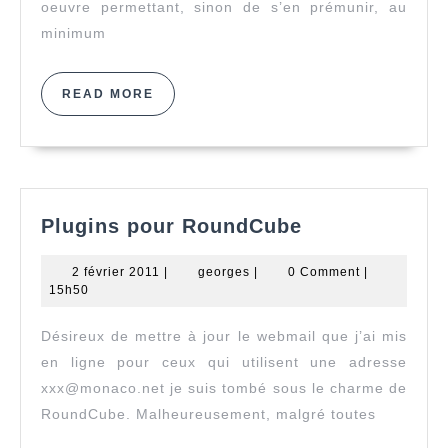
oeuvre permettant, sinon de s’en prémunir, au
minimum
READ
READ MORE
MORE
Plugins
Plugins pour RoundCube
pour
RoundCube
2
georges
2 février 2011
|
georges
|
0 Comment
|
février
15h50
2011
Désireux de mettre à jour le webmail que j’ai mis
en ligne pour ceux qui utilisent une adresse
xxx@monaco.net je suis tombé sous le charme de
RoundCube. Malheureusement, malgré toutes