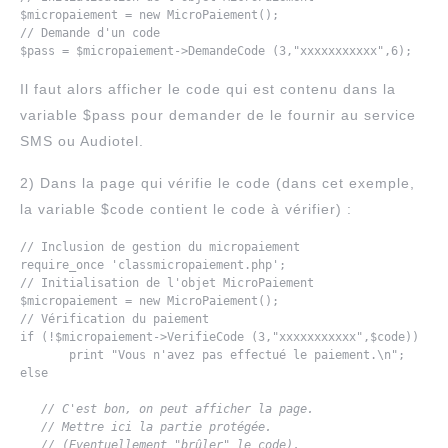
$micropaiement = new MicroPaiement();

// Demande d'un code

Il faut alors afficher le code qui est contenu dans la
variable $pass pour demander de le fournir au service
SMS ou Audiotel.
2) Dans la page qui vérifie le code (dans cet exemple,
la variable $code contient le code à vérifier) :
// Inclusion de gestion du micropaiement

require_once 'classmicropaiement.php';

// Initialisation de l'objet MicroPaiement

$micropaiement = new MicroPaiement();

// Vérification du paiement

if (!$micropaiement->VerifieCode (3,"xxxxxxxxxxx",$code))

       print "Vous n'avez pas effectué le paiement.\n";

else

   // C'est bon, on peut afficher la page.

   // Mettre ici la partie protégée.

   // (Eventuellement "brûler" le code).
