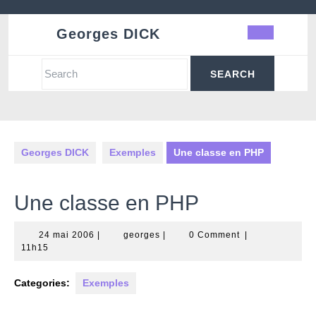
Skip
to
Georges DICK
Ope
content
Butt
Search
for:
Georges DICK
Exemples
Une classe en PHP
Une classe en PHP
24
georges
24 mai 2006
|
georges
|
0 Comment
|
mai
11h15
2006
Categories:
Exemples