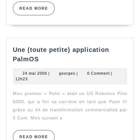
READ
READ MORE
MORE
Une (toute petite) application
Une
PalmOS
(toute
petite)
24
georges
24 mai 2006
|
georges
|
0 Comment
|
application
mai
12h23
2006
PalmOS
Mon premier « Palm » était un US Robotics Pilot
5000, qui a fini sa carrière en tant que Palm III
grâce au kit de transformation commercialisé par
3 Com. Mon suivant a
READ
READ MORE