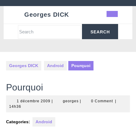
Skip
to
Georges DICK
Ope
content
Butt
Search
for:
Georges DICK
Android
Pourquoi
Pourquoi
1
georges
1 décembre 2009
|
georges
|
0 Comment
|
décembre
14h36
2009
Categories:
Android