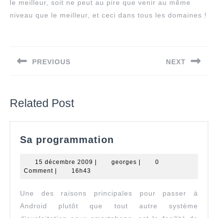
le meilleur, soit ne peut au pire que venir au même
niveau que le meilleur, et ceci dans tous les domaines !
Navigation
de
PREVIOUS
NEXT
l’article
Previous
Next
post:
post:
Related Post
Sa
Sa programmation
programmation
15
georges
15 décembre 2009
|
georges
|
0
décembre
Comment
|
16h43
2009
Une des raisons principales pour passer à
Android plutôt que tout autre système