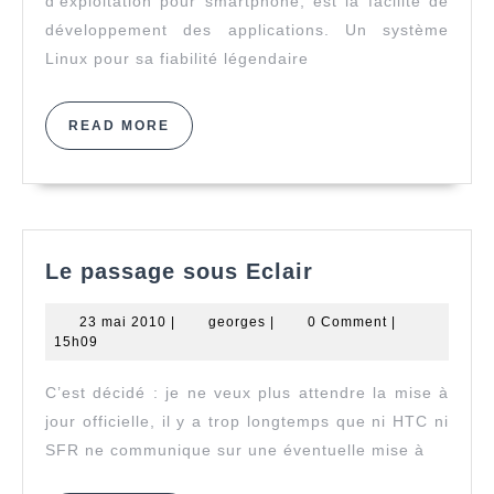
d’exploitation pour smartphone, est la facilité de
développement des applications. Un système
Linux pour sa fiabilité légendaire
READ
READ MORE
MORE
Le
Le passage sous Eclair
passage
sous
23
georges
23 mai 2010
|
georges
|
0 Comment
|
Eclair
mai
15h09
2010
C’est décidé : je ne veux plus attendre la mise à
jour officielle, il y a trop longtemps que ni HTC ni
SFR ne communique sur une éventuelle mise à