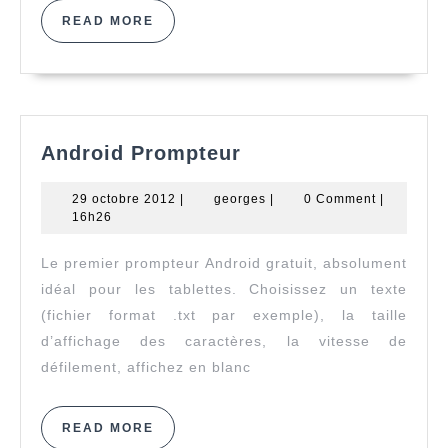
READ
READ MORE
MORE
Android
Android Prompteur
Prompteur
29
georges
29 octobre 2012
|
georges
|
0 Comment
|
octobre
16h26
2012
Le premier prompteur Android gratuit, absolument
idéal pour les tablettes. Choisissez un texte
(fichier format .txt par exemple), la taille
d’affichage des caractères, la vitesse de
défilement, affichez en blanc
READ
READ MORE
MORE