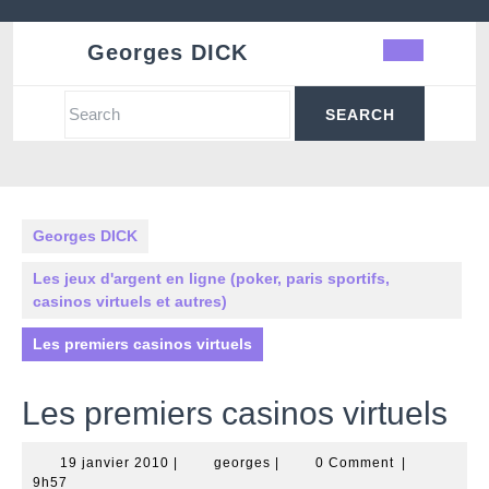
Skip
to
Georges DICK
Ope
content
Butt
Search
for:
Georges DICK
Les jeux d'argent en ligne (poker, paris sportifs,
casinos virtuels et autres)
Les premiers casinos virtuels
Les premiers casinos virtuels
19
georges
19 janvier 2010
|
georges
|
0 Comment
|
janvier
9h57