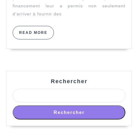
financement leur a permis non seulement
d’arriver à fournir des
READ
READ MORE
MORE
Rechercher
Rechercher