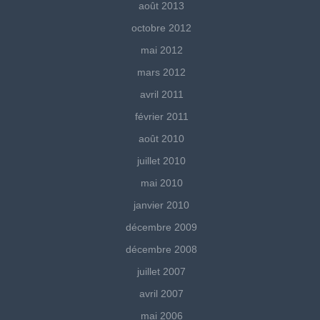
août 2013
octobre 2012
mai 2012
mars 2012
avril 2011
février 2011
août 2010
juillet 2010
mai 2010
janvier 2010
décembre 2009
décembre 2008
juillet 2007
avril 2007
mai 2006