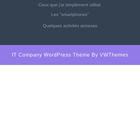
Ceux que j'ai simplement utilisé.
Les "smartphones"
Quelques activités annexes
IT Company WordPress Theme
By VWThemes
Scroll
Up