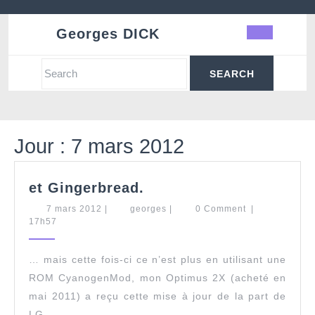
Skip
to
Georges DICK
Ope
content
Butt
Search
for:
Jour :
7 mars 2012
et
et Gingerbread.
Gingerbread.
7
georges
7 mars 2012
|
georges
|
0 Comment
|
mars
17h57
2012
… mais cette fois-ci ce n’est plus en utilisant une
ROM CyanogenMod, mon Optimus 2X (acheté en
mai 2011) a reçu cette mise à jour de la part de
LG.