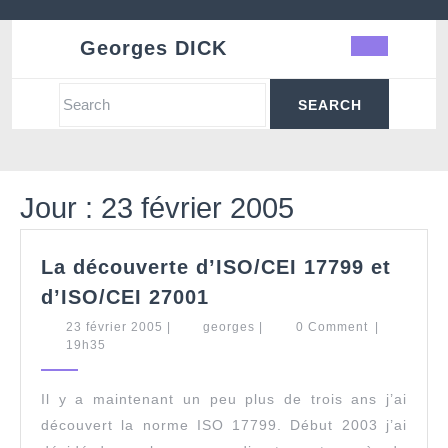
Skip
to
Georges DICK
Ope
content
Butt
Search
for:
Jour :
23 février 2005
La découverte d’ISO/CEI 17799 et
La
d’ISO/CEI 27001
découverte
23
georges
23 février 2005
|
georges
|
0 Comment
|
d’ISO/CEI
février
19h35
17799
2005
et
Il y a maintenant un peu plus de trois ans j’ai
d’ISO/CEI
découvert la norme ISO 17799. Début 2003 j’ai
27001