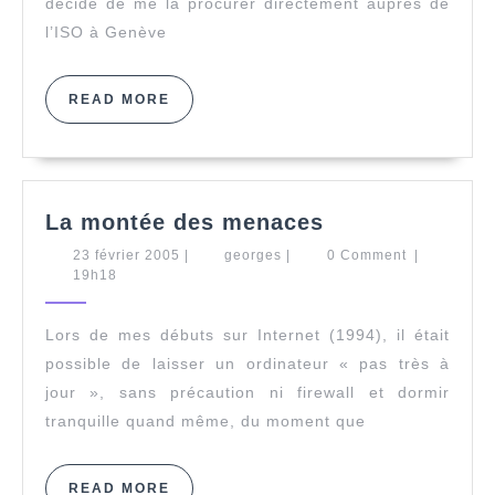
décidé de me la procurer directement auprès de
l’ISO à Genève
READ
READ MORE
MORE
La
La montée des menaces
montée
23
georges
23 février 2005
|
georges
|
0 Comment
|
des
février
19h18
menaces
2005
Lors de mes débuts sur Internet (1994), il était
possible de laisser un ordinateur « pas très à
jour », sans précaution ni firewall et dormir
tranquille quand même, du moment que
READ
READ MORE