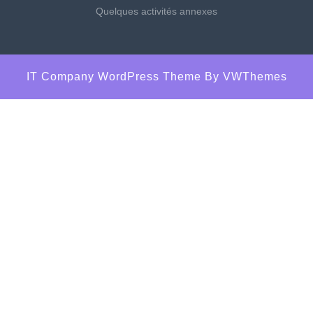
Quelques activités annexes
IT Company WordPress Theme
By VWThemes
Scroll
Up