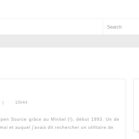
Search
for:
t
|
15h44
mps…
pen Source grâce au Minitel (!), début 1993. Un de
oi et auquel j’avais dit rechercher un utilitaire de