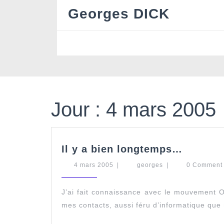
Skip
Georges DICK
to
content
Jour :
4 mars 2005
Il
Il y a bien longtemps…
y
4
georges
4 mars 2005
|
georges
|
a
0 Commen
mars
bien
2005
longte
J’ai fait connaissance avec le mouvement O
mes contacts, aussi féru d’informatique que m