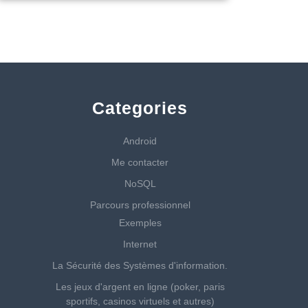
Categories
Android
Me contacter
NoSQL
Parcours professionnel
Exemples
Internet
La Sécurité des Systèmes d'information.
Les jeux d'argent en ligne (poker, paris
sportifs, casinos virtuels et autres)