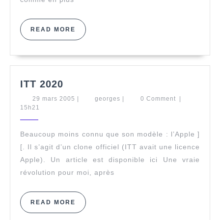
READ
READ MORE
MORE
ITT
ITT 2020
2020
29
georges
29 mars 2005
|
georges
|
0 Comment
|
mars
15h21
2005
Beaucoup moins connu que son modèle : l’Apple ]
[. Il s’agit d’un clone officiel (ITT avait une licence
Apple). Un article est disponible ici Une vraie
révolution pour moi, après
READ
READ MORE
MORE