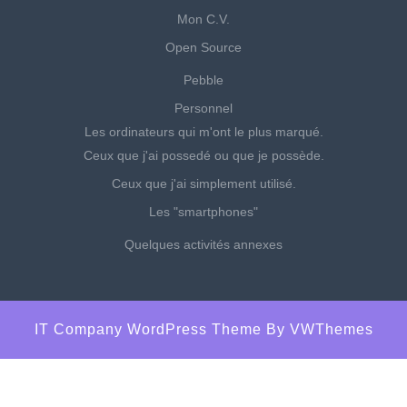
Mon C.V.
Open Source
Pebble
Personnel
Les ordinateurs qui m'ont le plus marqué.
Ceux que j'ai possedé ou que je possède.
Ceux que j'ai simplement utilisé.
Les "smartphones"
Quelques activités annexes
IT Company WordPress Theme
By VWThemes
Scroll
Up