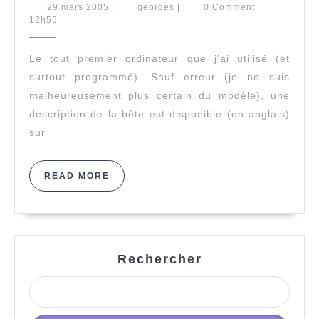
29
georges
29 mars 2005
|
georges
|
0 Comment
|
mars
12h55
2005
Le tout premier ordinateur que j’ai utilisé (et
surtout programmé). Sauf erreur (je ne suis
malheureusement plus certain du modèle), une
description de la bête est disponible (en anglais)
sur
READ
READ MORE
MORE
Rechercher