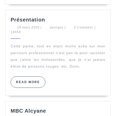
Présentation
Présentation
29
georges
29 mars 2005
|
georges
|
0 Comment
|
mars
14h58
2005
Cette partie, tout en étant moins axée sur mon
parcours professionnel n’est pas là pour raconter
que j’aime les molossoïdes, que je n’ai jamais
élevé de poissons rouges, etc. Donc,
READ
READ MORE
MORE
MBC
MBC Alcyane
Alcyane