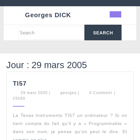
Skip
to
Georges DICK
Ope
content
Butt
Search
for:
Jour :
29 mars 2005
TI57
TI57
29
georges
29 mars 2005
|
georges
|
0 Comment
|
mars
15h50
2005
La Texas Instruments TI57 un ordinateur ? Si on
tient compte du fait qu’il y a « Programmable »
dans son nom, je pense qu’on peut le dire. Et
comme en plus