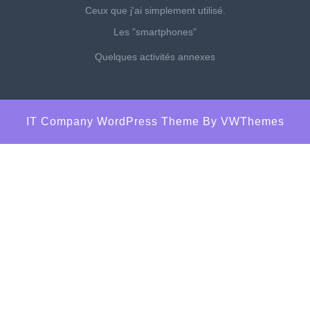
Ceux que j'ai simplement utilisé.
Les "smartphones"
Quelques activités annexes
IT Company WordPress Theme
By VWThemes
Scroll
Up