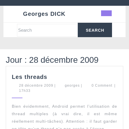
Skip
to
Georges DICK
Ope
content
Butt
Search
for:
Jour :
28 décembre 2009
Les
Les threads
threads
28
georges
28 décembre 2009
|
georges
|
0 Comment
|
décembre
17h33
2009
Bien évidemment, Android permet l’utilisation de
thread multiples (à vrai dire, il est même
réellement multi-tâches). Attention : il faut garder
en tête qu’un thread n’a pas accès à l’écran